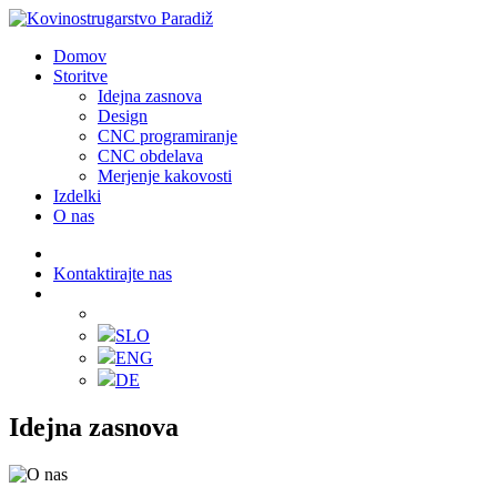
Domov
Storitve
Idejna zasnova
Design
CNC programiranje
CNC obdelava
Merjenje kakovosti
Izdelki
O nas
Kontaktirajte nas
SLO
ENG
DE
Idejna zasnova