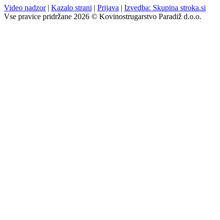
Video nadzor
|
Kazalo strani
|
Prijava
|
Izvedba: Skupina stroka.si
Vse pravice pridržane 2026 © Kovinostrugarstvo Paradiž d.o.o.