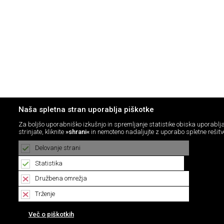
Naša spletna stran uporablja piškotke
Za boljšo uporabniško izkušnjo in spremljanje statistike obiska uporabl
strinjate, kliknite
»shrani«
in nemoteno nadaljujte z uporabo spletne rešitv
Delovanje strani
Statistika
Družbena omrežja
Trženje
Več o piškotkih